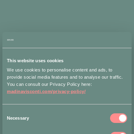
dell’artigianalità
della
manifattura.
Nickel-free.
Solo 1 pezzi
disponibili
This website uses cookies
We use cookies to personalise content and ads, to
Fiocco
Ring
provide social media features and to analyse our traffic.
in
AGGIUNGI
You can consult our Privacy Policy here:
Bronze
AL
and
madinavisconti.com/privacy-policy/
CARRELLO
Cherry
L
quantità
Consent
Misure
Spedizioni
No
Necessary
Selection
Metodi di