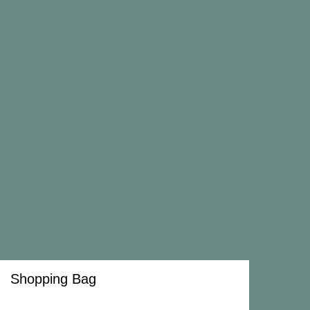
Iscriviti alla newsletter
Contatti
Account
Condizioni di vendita
Spedizioni e resi
Copyright 2026 Tutti i diritti riservati a Madina Visconti
Privacy Policy
Cookie Policy
Shopping Bag