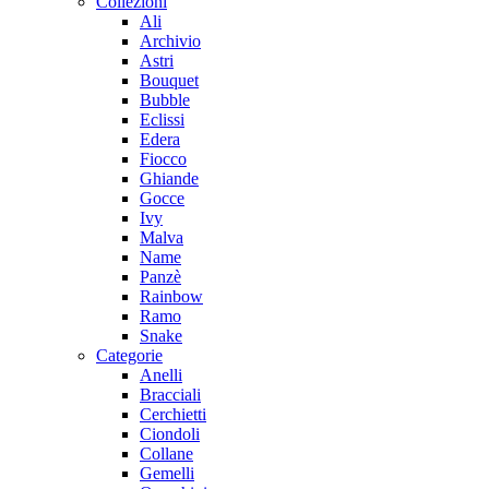
Collezioni
Ali
Archivio
Astri
Bouquet
Bubble
Eclissi
Edera
Fiocco
Ghiande
Gocce
Ivy
Malva
Name
Panzè
Rainbow
Ramo
Snake
Categorie
Anelli
Bracciali
Cerchietti
Ciondoli
Collane
Gemelli