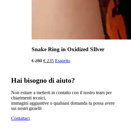
Snake Ring in Oxidized SIlver
Il
Il
€
280
€
235
Esaurito
prezzo
prezzo
originale
attuale
era:
è:
Hai bisogno di aiuto?
€ 280.
€ 235.
Non esitare a metterti in contatto con il nostro team per
chiarimenti tecnici,
immagini aggiuntive o qualsiasi domanda tu possa avere
sui nostri gioielli
Contattaci