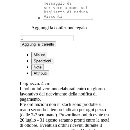
Aggiungi la confezione regalo
Snake
Ring
Aggiungi al carrello
in
Silver
Misure
quantità
Spedizioni
Note
Attributi
Larghezza: 4 cm
I tuoi ordini verranno elaborati entro un giorno
lavorativo dal ricevimento della notifica di
pagamento.
Pre-ordinazioni non in stock sono prodotte a
mano secondo il tempo indicato per ogni pezzo
(dalle 2-7 settimane). Pre-ordinazioni ricevute tra
20 luglio - 31 agosto saranno pronti entro la metà
di ottobre. Eventuali ordini ricevuti durante il