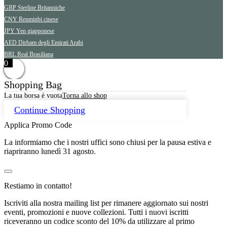
GBP
Sterline Britanniche
CNY
Renminbi cinese
JPY
Yen giapponese
AED
Dirham degli Emirati Arabi
BRL
Real Brasiliana
0
Shopping Bag
La tua borsa è vuota
Torna allo shop
Continue Shopping
Applica Promo Code
La informiamo che i nostri uffici sono chiusi per la pausa estiva e
riapriranno lunedì 31 agosto.
Restiamo in contatto!
Iscriviti alla nostra mailing list per rimanere aggiornato sui nostri
eventi, promozioni e nuove collezioni. Tutti i nuovi iscritti
riceveranno un codice sconto del 10% da utilizzare al primo