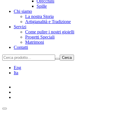
Orecchini
Spille
Chi siamo
La nostra Storia
Artigianalità e Tradizione
Servizi
Come pulire i nostri gioielli
Progetti Speciali
Matrimoni
Contatti
Cerca
Eng
Ita