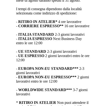
mese di agosto saranno spediti il 31 agosto.
I tempi di consegna dipendono dalla località
selezionata come indirizzo di spedizione:
-
RITIRO IN ATELIER*
4 ore lavorative
-
CORRIERE ESPRESSO**
16 ore lavorative
-
ITALIA STANDARD
2-3 giorni lavorativi
-
ITALIA ESPRESSO
Next Business Day
entro le ore 12:00
-
UE STANDARD
2-3 giorni lavorativi
-
UE ESPRESSO
2 giorni lavorativi entro le ore
12:00
-
EUROPA NON-EU STANDARD***
2-3
giorni lavorativi
-
EUROPA NON-EU ESPRESSO***
2 giorni
lavorativi entro le ore 12:00
-
WORLDWIDE STANDARD***
3-7 giorni
lavorativi
*
RITIRO IN ATELIER
Non puoi attendere il