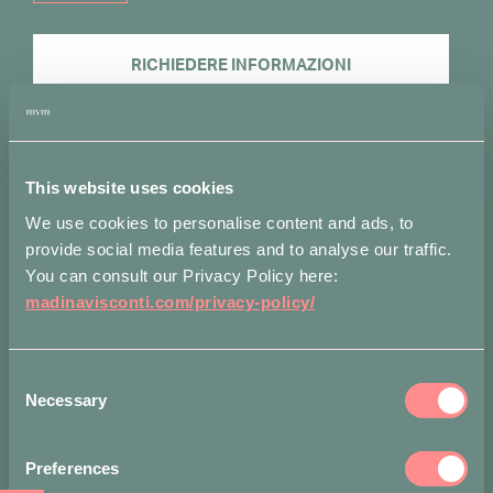
RICHIEDERE INFORMAZIONI
Aggiungi alla lista dei desideri
This website uses cookies
Misure
Spedizioni
Note
Attributi
We use cookies to personalise content and ads, to
Lunghezza: 4 cm
provide social media features and to analyse our traffic.
You can consult our Privacy Policy here:
Metodi di pagamento accettati
madinavisconti.com/privacy-policy/
Consent
Necessary
Selection
Condividi su
Restiamo in contatto!
Preferences
Iscriviti alla nostra mailing list per rimanere aggiornato