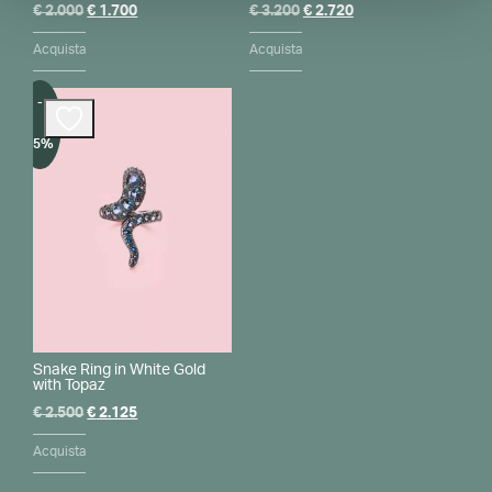
Il
Il
Il
Il
€
2.000
€
1.700
€
3.200
€
2.720
prezzo
prezzo
prezzo
prezzo
originale
attuale
originale
attuale
Acquista
Acquista
era:
è:
era:
è:
€ 2.000.
€ 1.700.
€ 3.200.
€ 2.720.
-
15%
Snake Ring in White Gold
with Topaz
Il
Il
€
2.500
€
2.125
prezzo
prezzo
originale
attuale
Acquista
era:
è:
€ 2.500.
€ 2.125.