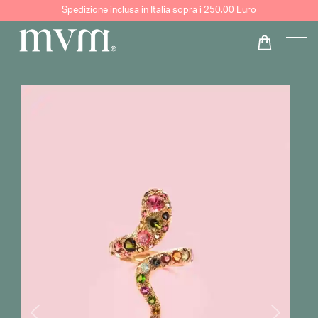
Spedizione inclusa in Italia sopra i 250,00 Euro