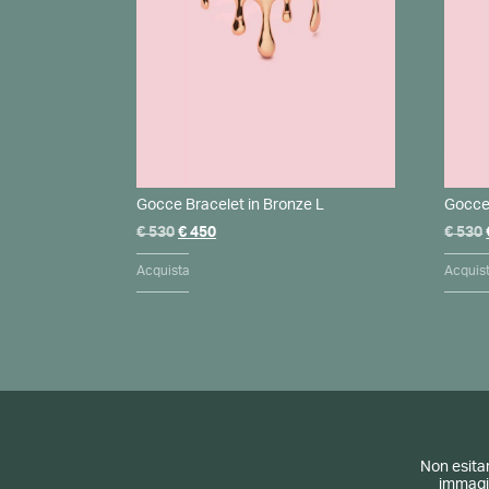
Gocce Bracelet in Bronze L
Gocce 
Il
Il
€
530
€
450
€
530
prezzo
prezzo
originale
attuale
Acquista
Acquis
era:
è:
€ 530.
€ 450.
Non esitar
immagin