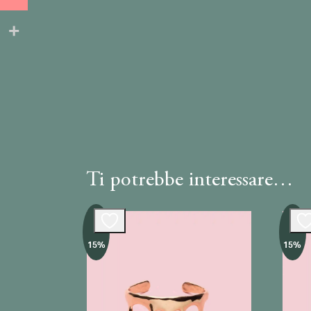
Ti potrebbe interessare…
-
-
15%
15%