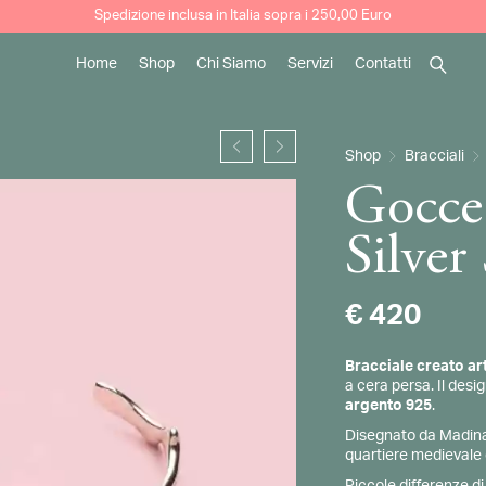
Spedizione inclusa in Italia sopra i 250,00 Euro
Home
Shop
Chi Siamo
Servizi
Contatti
Cerca
La nostra Storia
Come pulire i nostri gioielli
Shop
Bracciali
Artigianalità e Tradizione
Progetti Speciali
Gocce 
Matrimoni
Silver
€
420
Bracciale creato ar
a cera persa. Il desig
argento 925
.
Disegnato da Madina 
quartiere medievale d