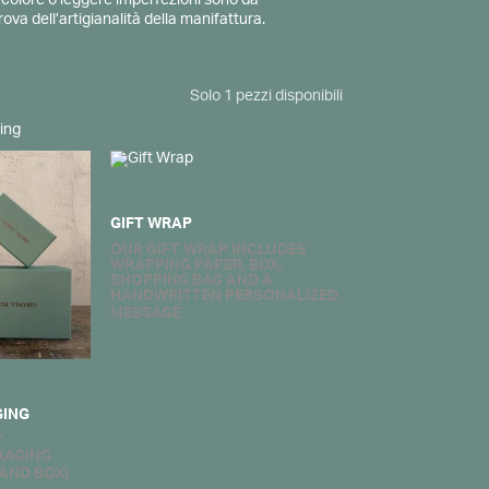
i colore o leggere imperfezioni sono da
va dell’artigianalità della manifattura.
Solo 1 pezzi disponibili
ing
GIFT WRAP
GING