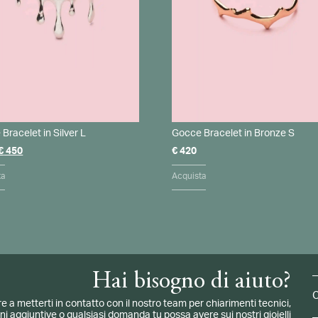
Bracelet in Silver L
Gocce Bracelet in Bronze S
Il
Il
€
450
€
420
prezzo
prezzo
originale
attuale
ta
Acquista
era:
è:
€ 530.
€ 450.
Hai bisogno di aiuto?
C
e a metterti in contatto con il nostro team per chiarimenti tecnici,
i aggiuntive o qualsiasi domanda tu possa avere sui nostri gioielli