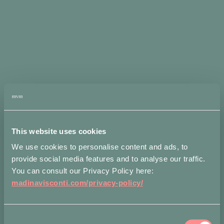
R
S
T
U
This website uses cookies
V
We use cookies to personalise content and ads, to
provide social media features and to analyse our traffic.
W
You can consult our Privacy Policy here:
madinavisconti.com/privacy-policy/
X
Consent
Y