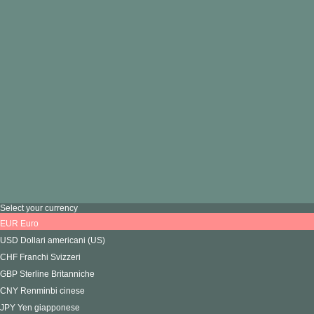
Condizioni di vendita
Spedizioni e resi
Copyright 2026 Tutti i diritti riservati a Madina Visconti
Privacy Policy
Cookie Policy
Select your currency
EUR
Euro
USD
Dollari americani (US)
CHF
Franchi Svizzeri
GBP
Sterline Britanniche
CNY
Renminbi cinese
JPY
Yen giapponese