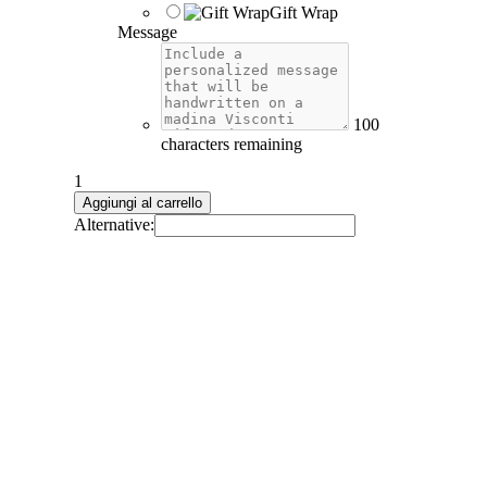
Gift Wrap
Message
100
characters remaining
1
Panzè
Aggiungi al carrello
Choker
Alternative:
in
Bronze
quantità