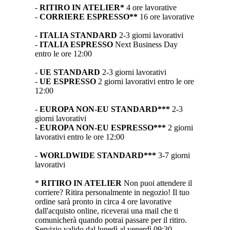
-
RITIRO IN ATELIER*
4 ore lavorative
-
CORRIERE ESPRESSO**
16 ore lavorative
-
ITALIA STANDARD
2-3 giorni lavorativi
-
ITALIA ESPRESSO
Next Business Day
entro le ore 12:00
-
UE STANDARD
2-3 giorni lavorativi
-
UE ESPRESSO
2 giorni lavorativi entro le ore
12:00
-
EUROPA NON-EU STANDARD***
2-3
giorni lavorativi
-
EUROPA NON-EU ESPRESSO***
2 giorni
lavorativi entro le ore 12:00
-
WORLDWIDE STANDARD***
3-7 giorni
lavorativi
*
RITIRO IN ATELIER
Non puoi attendere il
corriere? Ritira personalmente in negozio! Il tuo
ordine sarà pronto in circa 4 ore lavorative
dall'acquisto online, riceverai una mail che ti
comunicherà quando potrai passare per il ritiro.
Servizio valido dal lunedì al venerdì 09:30 –