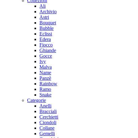
Collezioni
Ali
Archivio
Astri
Bouquet
Bubble
Eclissi
Edera
Fiocco
Ghiande
Gocce
Ivy
Malva
Name
Panzè
Rainbow
Ramo
Snake
Categorie
Anelli
Bracciali
Cerchietti
Ciondoli
Collane
Gemelli