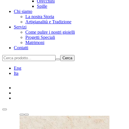
Orecchini
Spille
Chi siamo
La nostra Storia
Artigianalità e Tradizione
Servizi
Come pulire i nostri gioielli
Progetti Speciali
Matrimoni
Contatti
Cerca
Eng
Ita