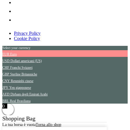
Privacy Policy
Cookie Policy
Select your currency
EUR
Euro
USD
Dollari americani (US)
CHF
Franchi Svizzeri
GBP
Sterline Britanniche
CNY
Renminbi cinese
JPY
Yen giapponese
AED
Dirham degli Emirati Arabi
BRL
Real Brasiliana
0
Shopping Bag
La tua borsa è vuota
Torna allo shop