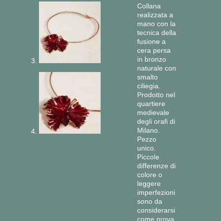
Collana
Fiocco
Orecchini
realizzata a
mano con la
Ghiande
Spille
tecnica della
fusione a
Gocce
cera persa
in bronzo
Ivy
naturale con
smalto
Malva
ciliegia.
Prodotto nel
Name
quartiere
medievale
Panzè
degli orafi di
Milano.
Rainbow
Pezzo
unico.
Ramo
Piccole
differenze di
Snake
colore o
leggere
imperfezioni
sono da
considerarsi
come prova