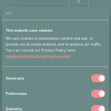
1
Malva
Necklace
AGGIUNGI
in
AL
Cherry
CARRELLO
quantità
Alternative:
This website uses cookies
We use cookies to personalise content and ads, to
provide social media features and to analyse our traffic.
You can consult our Privacy Policy here:
madinavisconti.com/privacy-policy/
Aggiungi
alla lista dei
desideri
Consent
Necessary
Selection
Misure
Spedizioni
At
Preferences
Dimensioni
Malva: 6 cm
x 6 cm
Statistics