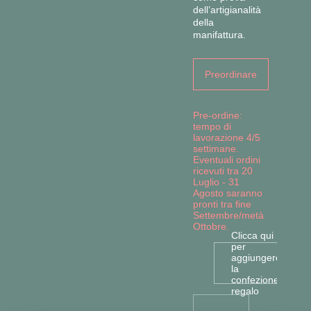
dell’artigianalità
della
manifattura.
Preordinare
Pre-ordine:
tempo di
lavorazione 4/5
settimane.
Eventuali ordini
ricevuti tra 20
Luglio - 31
Agosto saranno
pronti tra fine
Settembre/metà
Ottobre.
Clicca qui
per
aggiungere
la
confezione
regalo