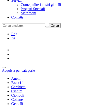
Servizi
Come pulire i nostri gioielli
Progetti Speciali
Matrimoni
Contatti
Cerca
Eng
Ita
Acquista per categorie
Anelli
Bracciali
Cerchietti
Cinture
Ciondoli
Collane
Gemelli