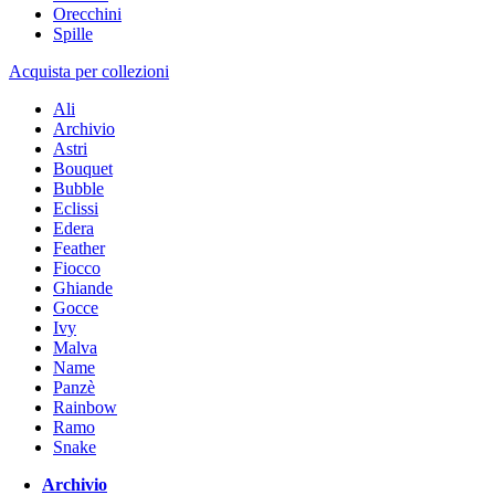
Orecchini
Spille
Acquista per collezioni
Ali
Archivio
Astri
Bouquet
Bubble
Eclissi
Edera
Feather
Fiocco
Ghiande
Gocce
Ivy
Malva
Name
Panzè
Rainbow
Ramo
Snake
Archivio