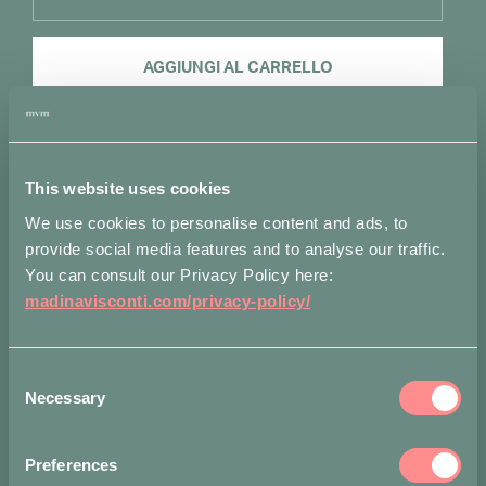
Bubble
Earrings
in
AGGIUNGI AL CARRELLO
Oxidized
SIlver
Alternative:
with
Cherry
Aggiungi alla lista dei desideri
Enamel
quantità
This website uses cookies
We use cookies to personalise content and ads, to
Misure
Spedizioni
Attributi
provide social media features and to analyse our traffic.
You can consult our Privacy Policy here:
Lunghezza: 8 cm
madinavisconti.com/privacy-policy/
Metodi di pagamento accettati
Consent
Necessary
Selection
Preferences
Condividi su