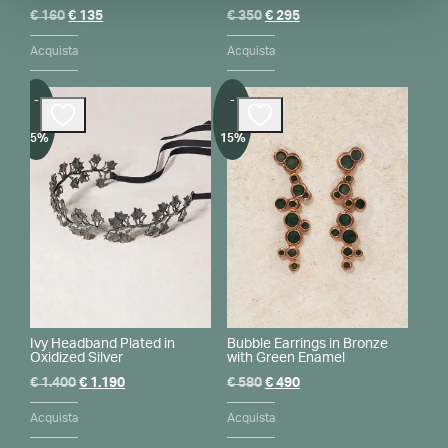
Il
Il
Il
Il
€
160
€
135
€
350
€
295
prezzo
prezzo
prezzo
prezzo
originale
attuale
originale
attuale
Acquista
Acquista
era:
è:
era:
è:
€ 160.
€ 135.
€ 350.
€ 295.
-
-
15%
15%
Ivy Headband Plated in
Bubble Earrings in Bronze
Oxidized Silver
with Green Enamel
Il
Il
Il
Il
€
1.400
€
1.190
€
580
€
490
prezzo
prezzo
prezzo
prezzo
originale
attuale
originale
attuale
Acquista
Acquista
era:
è:
era:
è:
€ 1.400.
€ 1.190.
€ 580.
€ 490.