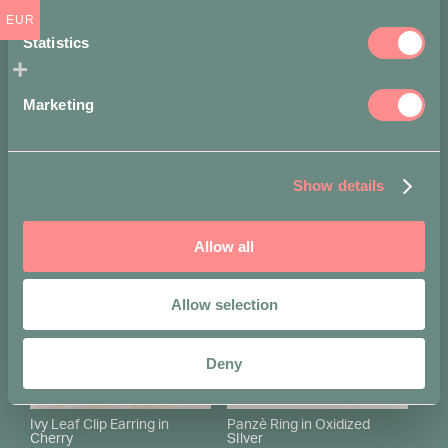
EUR
Statistics
Marketing
A noi piace indossarlo con...
-
-
Show details
15%
15%
Allow all
Allow selection
Deny
Ivy Leaf Clip Earring in
Panzè Ring in Oxidized
Cherry
SIlver