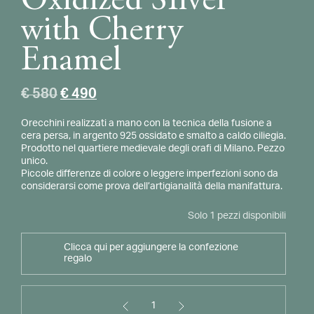
Oxidized SIlver
with Cherry
Enamel
Il
Il
€
580
€
490
prezzo
prezzo
Orecchini realizzati a mano con la tecnica della fusione a
originale
attuale
cera persa, in argento 925 ossidato e smalto a caldo ciliegia.
era:
è:
Prodotto nel quartiere medievale degli orafi di Milano. Pezzo
€ 580.
€ 490.
unico.
Piccole differenze di colore o leggere imperfezioni sono da
considerarsi come prova dell’artigianalità della manifattura.
Solo 1 pezzi disponibili
Clicca qui per aggiungere la confezione
regalo
1