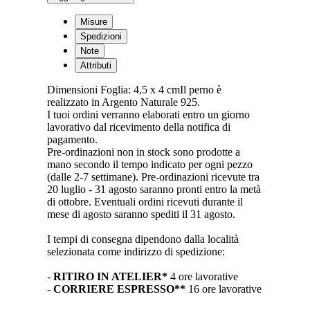
Earrings
in
Misure
Bronze
Spedizioni
and
Note
Midnight
Attributi
Blue
-
Dimensioni Foglia: 4,5 x 4 cmIl perno è
L
realizzato in Argento Naturale 925.
quantità
I tuoi ordini verranno elaborati entro un giorno
lavorativo dal ricevimento della notifica di
pagamento.
Pre-ordinazioni non in stock sono prodotte a
mano secondo il tempo indicato per ogni pezzo
(dalle 2-7 settimane). Pre-ordinazioni ricevute tra
20 luglio - 31 agosto saranno pronti entro la metà
di ottobre. Eventuali ordini ricevuti durante il
mese di agosto saranno spediti il 31 agosto.
I tempi di consegna dipendono dalla località
selezionata come indirizzo di spedizione:
-
RITIRO IN ATELIER*
4 ore lavorative
-
CORRIERE ESPRESSO**
16 ore lavorative