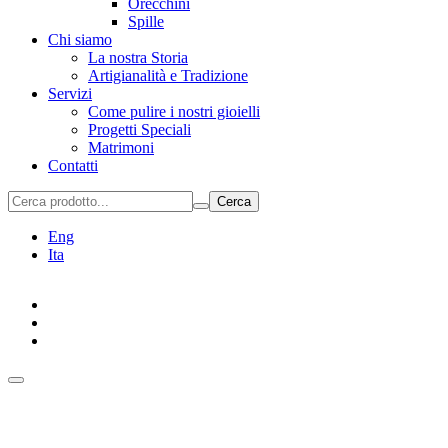
Orecchini
Spille
Chi siamo
La nostra Storia
Artigianalità e Tradizione
Servizi
Come pulire i nostri gioielli
Progetti Speciali
Matrimoni
Contatti
Cerca
Eng
Ita