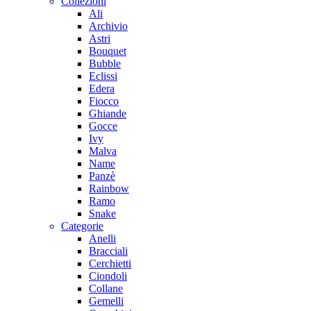
Collezioni
Ali
Archivio
Astri
Bouquet
Bubble
Eclissi
Edera
Fiocco
Ghiande
Gocce
Ivy
Malva
Name
Panzè
Rainbow
Ramo
Snake
Categorie
Anelli
Bracciali
Cerchietti
Ciondoli
Collane
Gemelli