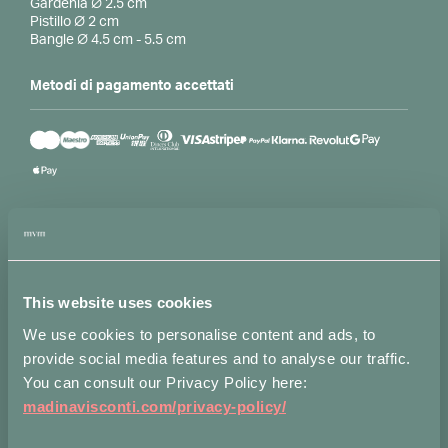
Gardenia ∅ 2.5 cm
Pistillo ∅ 2 cm
Bangle ∅ 4.5 cm - 5.5 cm
Metodi di pagamento accettati
Condividi su
This website uses cookies
We use cookies to personalise content and ads, to
provide social media features and to analyse our traffic.
You can consult our Privacy Policy here:
Ti potrebbe interessare…
madinavisconti.com/privacy-policy/
-