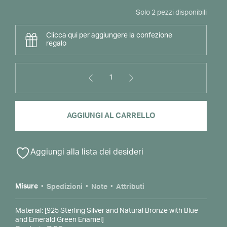
Solo 2 pezzi disponibili
Clicca qui per aggiungere la confezione
regalo
1
Bouquet
Bangle
in
AGGIUNGI AL CARRELLO
Blue
and
Alternative:
Emerald
Green
Aggiungi alla lista dei desideri
quantità
Misure
Spedizioni
Note
Attributi
Material: [925 Sterling Silver and Natural Bronze with Blue
and Emerald Green Enamel]