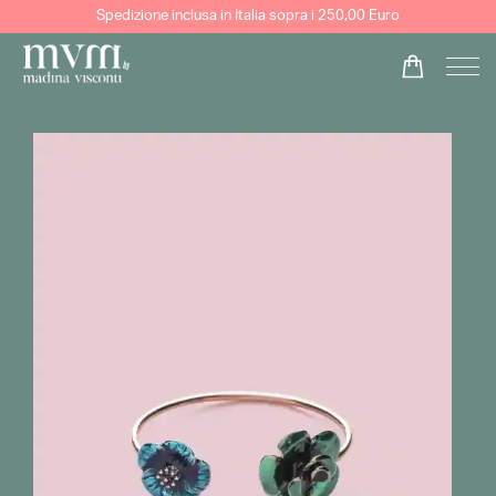
Spedizione inclusa in Italia sopra i 250,00 Euro