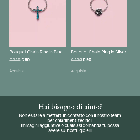
Bouquet Chain Ring in Blue
Bouquet Chain Ring in Silver
Il
Il
Il
Il
€
110
€
90
€
110
€
90
prezzo
Questo
prezzo
prezzo
Questo
prezzo
originale
prodotto
attuale
originale
prodotto
attuale
Acquista
Acquista
era:
ha
è:
era:
ha
è:
€ 110.
più
€ 90.
€ 110.
più
€ 90.
varianti.
varianti.
Le
Le
opzioni
opzioni
possono
possono
essere
essere
Hai bisogno di aiuto?
scelte
scelte
nella
nella
Non esitare a metterti in contatto con il nostro team
pagina
pagina
per chiarimenti tecnici,
del
del
immagini aggiuntive o qualsiasi domanda tu possa
prodotto
prodotto
avere sui nostri gioielli