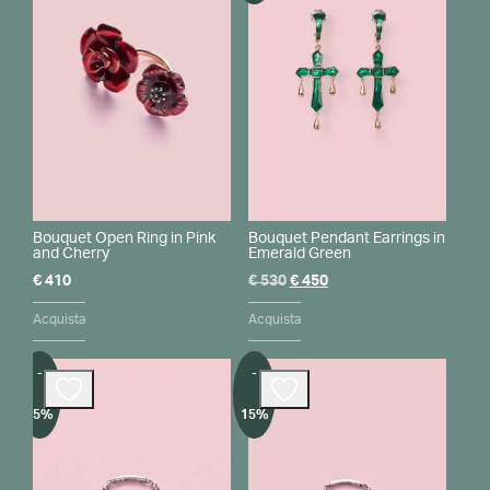
Bouquet Open Ring in Pink
Bouquet Pendant Earrings in
and Cherry
Emerald Green
Il
Il
€
410
€
530
€
450
prezzo
prezzo
originale
attuale
Acquista
Acquista
era:
è:
€ 530.
€ 450.
-
-
15%
15%