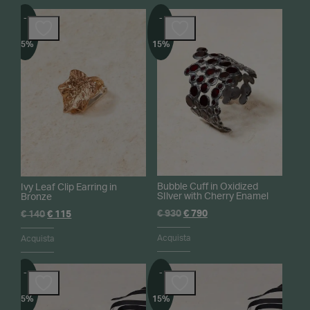
-
-
15%
15%
Bubble Cuff in Oxidized
Ivy Leaf Clip Earring in
SIlver with Cherry Enamel
Bronze
Il
Il
€
930
€
790
Il
Il
€
140
€
115
prezzo
prezzo
prezzo
prezzo
originale
attuale
originale
attuale
Acquista
Acquista
era:
è:
era:
è:
€ 930.
€ 790.
€ 140.
€ 115.
-
-
15%
15%