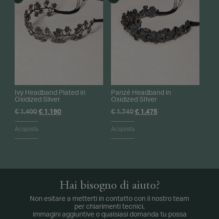
Ivy Headband Plated in
Panzè Headband in
Oxidized Silver
Oxidized SIlver
Il
Il
Il
Il
€
1.400
€
1.190
€
1.740
€
1.475
prezzo
prezzo
prezzo
prezzo
originale
attuale
originale
attuale
Acquista
Acquista
era:
è:
era:
è:
€ 1.400.
€ 1.190.
€ 1.740.
€ 1.475.
Hai bisogno di aiuto?
Non esitare a metterti in contatto con il nostro team
per chiarimenti tecnici,
immagini aggiuntive o qualsiasi domanda tu possa