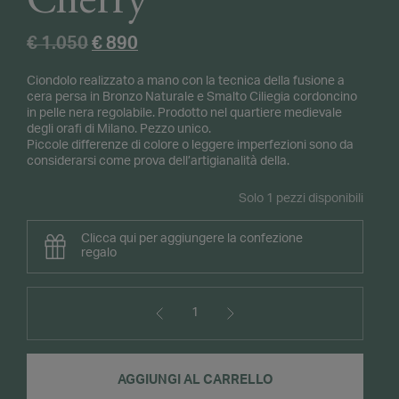
Cherry
Il
Il
€
1.050
€
890
prezzo
prezzo
Ciondolo realizzato a mano con la tecnica della fusione a
originale
attuale
cera persa in Bronzo Naturale e Smalto Ciliegia cordoncino
era:
è:
in pelle nera regolabile. Prodotto nel quartiere medievale
€ 1.050.
€ 890.
degli orafi di Milano. Pezzo unico.
Piccole differenze di colore o leggere imperfezioni sono da
considerarsi come prova dell’artigianalità della.
Solo 1 pezzi disponibili
Clicca qui per aggiungere la confezione
regalo
1
Ramo
Pendant
in
AGGIUNGI AL CARRELLO
Cherry